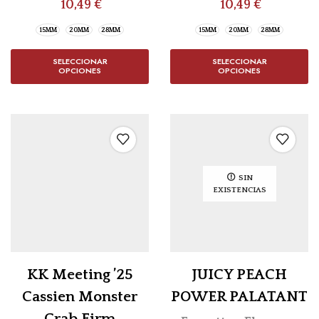
10,49
€
10,49
€
15MM
20MM
28MM
15MM
20MM
28MM
SELECCIONAR
SELECCIONAR
OPCIONES
OPCIONES
SIN
EXISTENCIAS
KK Meeting ’25
JUICY PEACH
Cassien Monster
POWER PALATANT
Crab Firm