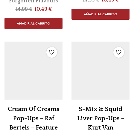
14,99
€
10,49
€
Forgotten Flavours
14,99
€
10,49
€
AÑADIR AL CARRITO
AÑADIR AL CARRITO
Cream Of Creams
S-Mix & Squid
Pop-Ups – Raf
Liver Pop-Ups –
Bertels – Feature
Kurt Van