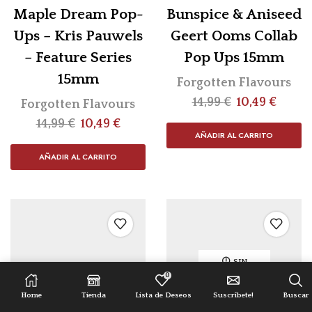
Maple Dream Pop-
Bunspice & Aniseed
Ups – Kris Pauwels
Geert Ooms Collab
– Feature Series
Pop Ups 15mm
15mm
Forgotten Flavours
14,99
€
10,49
€
Forgotten Flavours
14,99
€
10,49
€
AÑADIR AL CARRITO
AÑADIR AL CARRITO
SIN
EXISTENCIAS
0
Home
Tienda
Lista de Deseos
Suscríbete!
Buscar