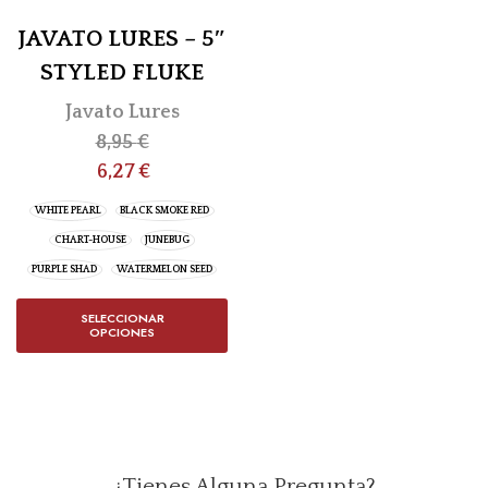
JAVATO LURES – 5″
STYLED FLUKE
Javato Lures
8,95
€
6,27
€
WHITE PEARL
BLACK SMOKE RED
CHART-HOUSE
JUNEBUG
PURPLE SHAD
WATERMELON SEED
SELECCIONAR
OPCIONES
¿Tienes Alguna Pregunta?