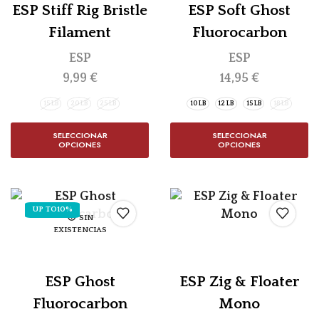
ESP Stiff Rig Bristle
ESP Soft Ghost
Filament
Fluorocarbon
ESP
ESP
9,99
€
14,95
€
15 LB
20 LB
25 LB
10 LB
12 LB
15 LB
18 LB
SELECCIONAR
SELECCIONAR
OPCIONES
OPCIONES
UP TO
10%
SIN
EXISTENCIAS
ESP Ghost
ESP Zig & Floater
Fluorocarbon
Mono