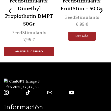
FeedStimulants:
FeedStimulants:
Dimethyl
FruitStim – 50 Gr.
Propiothetin DMPT
FeedStimulants
50Gr
6,95
€
FeedStimulants
LEER MÁS
7,95
€
AÑADIR AL CARRITO
Información