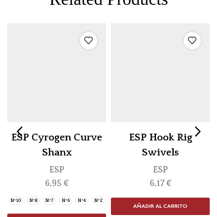
ESP Cyrogen Curve
ESP Hook Rig
Shanx
Swivels
ESP
ESP
6,95
€
6,17
€
Nº10
Nº8
Nº7
Nº6
Nº4
Nº2
AÑADIR AL CARRITO