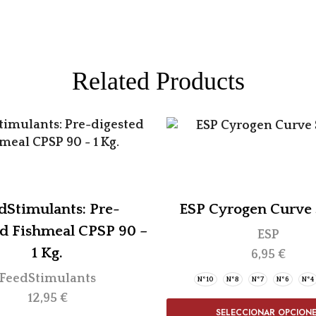
Related Products
dStimulants: Pre-
ESP Cyrogen Curve
d Fishmeal CPSP 90 –
ESP
1 Kg.
6,95
€
FeedStimulants
Nº10
Nº8
Nº7
Nº6
Nº4
12,95
€
SELECCIONAR OPCION