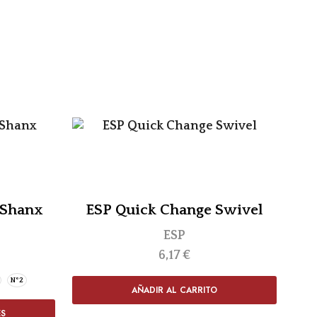
 Shanx
ESP Quick Change Swivel
ESP
6,17
€
Nº2
AÑADIR AL CARRITO
ES