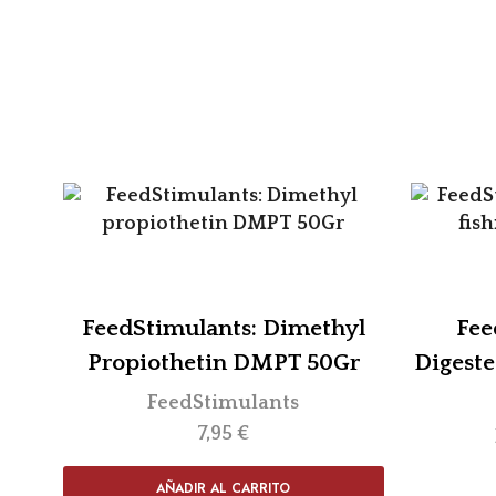
FeedStimulants: Dimethyl
Fee
Propiothetin DMPT 50Gr
Digeste
FeedStimulants
7,95
€
AÑADIR AL CARRITO