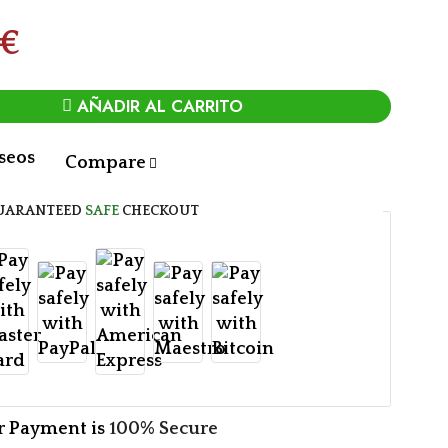
€
AÑADIR AL CARRITO
eseos
Compare
UARANTEED
SAFE
CHECKOUT
r Payment is
100% Secure