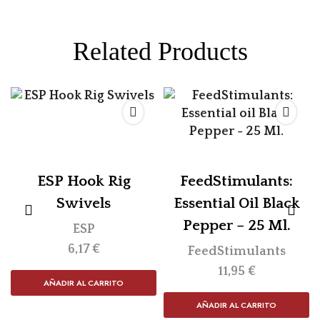
Related Products
ESP Hook Rig
FeedStimulants:
Swivels
Essential Oil Black
Pepper – 25 Ml.
ESP
6,17
€
FeedStimulants
11,95
€
AÑADIR AL CARRITO
AÑADIR AL CARRITO