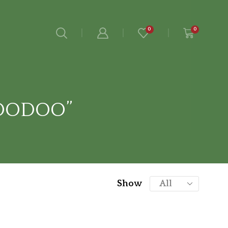
0
0
OODOO”
Show