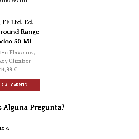
FF Ltd. Ed.
round Range
odoo 50 Ml
ten Flavours
,
ey Climber
14,99
€
IR AL CARRITO
s Alguna Pregunta?
me a