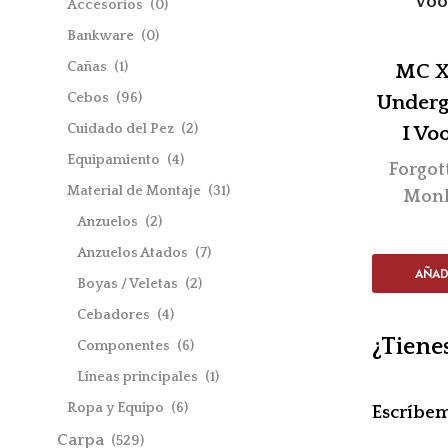
Accesorios
(0)
Bankware
(0)
Cañas
(1)
MC X 
Cebos
(96)
Underg
Cuidado del Pez
(2)
I Vo
Equipamiento
(4)
Forgot
Material de Montaje
(31)
Monk
Anzuelos
(2)
Anzuelos Atados
(7)
AÑAD
Boyas / Veletas
(2)
Cebadores
(4)
¿Tiene
Componentes
(6)
Líneas principales
(1)
Ropa y Equipo
(6)
Escríbe
Carpa
(529)