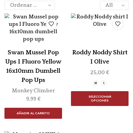
Swan Mussel Pop
Roddy Noddy Shirt
Ups I Fluoro Yellow
I Olive
16x10mm Dumbell
25,00
€
Pop Ups
M
L
Monkey Climber
SELECCIONAR
9,99
€
OPCIONES
AÑADIR AL CARRITO