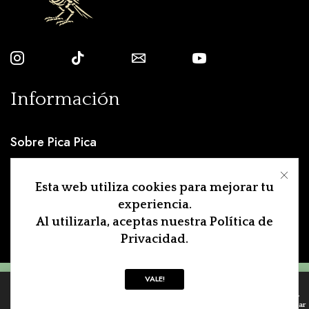
Información
Sobre Pica Pica
Condiciones
Esta web utiliza cookies para mejorar tu
Aviso Legal
experiencia.
Al utilizarla, aceptas nuestra Política de
Contacto
Privacidad.
VALE!
© Created by
8theme
- Power Elite
0
ThemeForest Author.
Home
Tienda
Lista de Deseos
Suscríbete!
Buscar