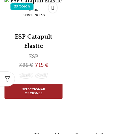
UP TO
10%
SIN
EXISTENCIAS
ESP Catapult
Elastic
ESP
7,95
€
7,15
€
MEDIUM
POWER
SELECCIONAR
OPCIONES