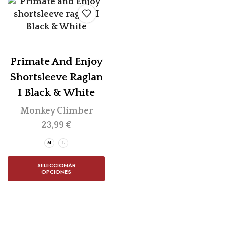
Primate And Enjoy
Shortsleeve Raglan
I Black & White
Monkey Climber
23,99
€
M
L
SELECCIONAR
OPCIONES