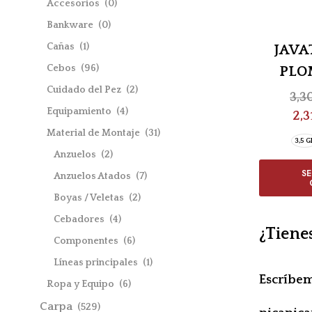
Accesorios
(0)
Bankware
(0)
Cañas
(1)
JAVA
Cebos
(96)
PLO
Cuidado del Pez
(2)
3,3
Equipamiento
(4)
2,3
Material de Montaje
(31)
3,5 G
Anzuelos
(2)
S
Anzuelos Atados
(7)
Boyas / Veletas
(2)
Cebadores
(4)
¿Tiene
Componentes
(6)
Líneas principales
(1)
Escríbe
Ropa y Equipo
(6)
Carpa
(529)