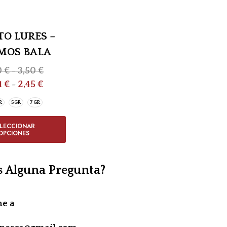
TO LURES –
MOS BALA
0
€
-
3,50
€
1
€
-
2,45
€
R
5GR
7 GR
ELECCIONAR
OPCIONES
s Alguna Pregunta?
me a