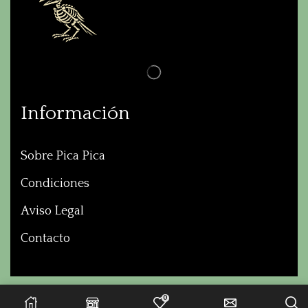
Información
Sobre Pica Pica
Condiciones
Aviso Legal
Contacto
© Created by
8theme
- Power Elite
0