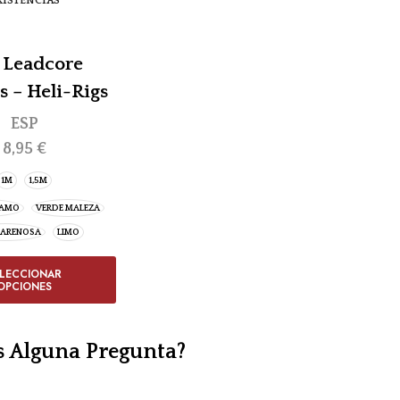
XISTENCIAS
 Leadcore
s – Heli-Rigs
ESP
8,95
€
1M
1,5M
CAMO
VERDE MALEZA
 ARENOSA
LIMO
ELECCIONAR
OPCIONES
s Alguna Pregunta?