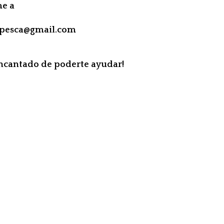
me a
apesca@gmail.com
encantado de poderte ayudar!