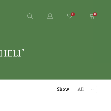
0
0
HELI”
Show