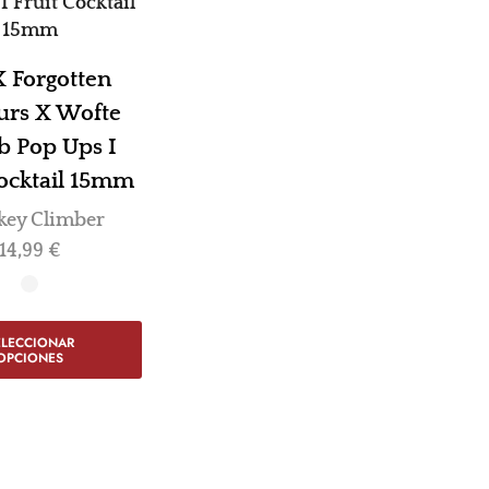
 Forgotten
urs X Wofte
b Pop Ups I
Cocktail 15mm
ey Climber
14,99
€
ELECCIONAR
OPCIONES