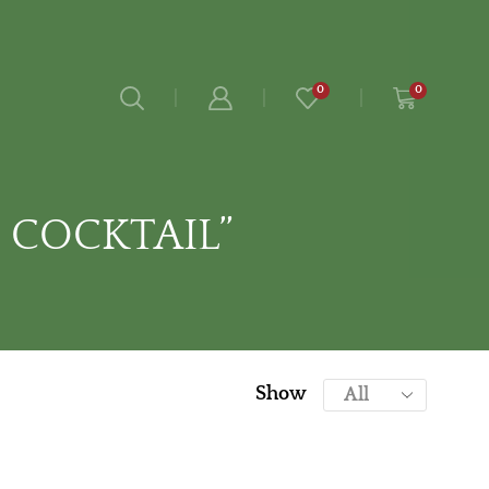
0
0
 COCKTAIL”
Show