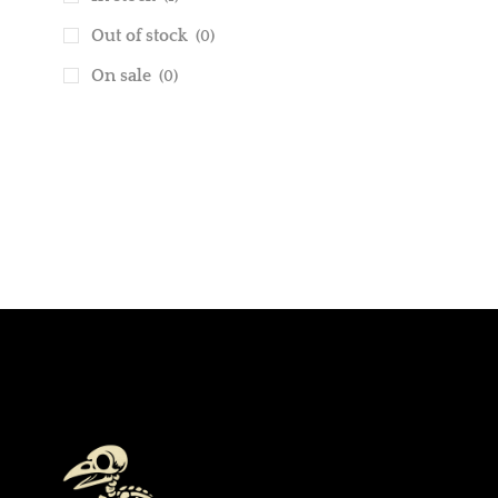
Out of stock
(0)
On sale
(0)
NEED HELP?
24/7
CONTACT NOW