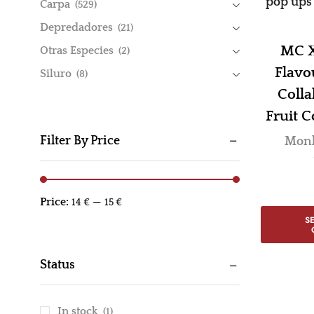
Carpa
(529)
Depredadores
(21)
MC X
Otras Especies
(2)
Flavo
Siluro
(8)
Colla
Fruit 
Filter By Price
Monk
Price:
—
14 €
15 €
S
Status
In stock
(1)