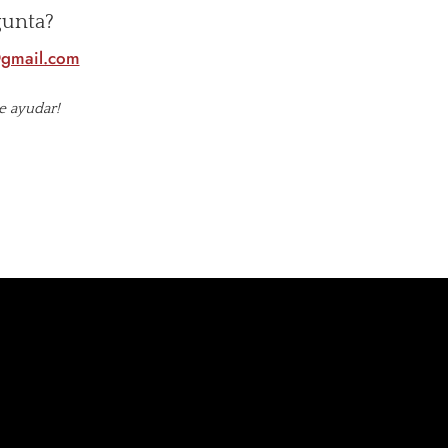
gunta?
@gmail.com
e ayudar!