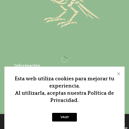
Información
Sobre Pica Pica
Esta web utiliza cookies para mejorar tu
experiencia.
Condiciones
Al utilizarla, aceptas nuestra Política de
Aviso Legal
Privacidad.
Contacto
VALE!
© Created by
8theme
- Power Elite
0
ThemeForest Author.
Home
Tienda
Lista de Deseos
Suscríbete!
Buscar