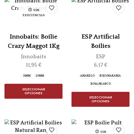
SIN
EXISTENCIAS
Innobaits: Boilie
ESP Artificial
Crazy Maggot 1Kg
Boilies
Innobaits
ESP
11,95
€
6,17
€
16MM
20MM
AMARILLO
ROJO/NARANJA
ROSA/BLANCO
SELECCIONAR
OPCIONES
SELECCIONAR
OPCIONES
SIN