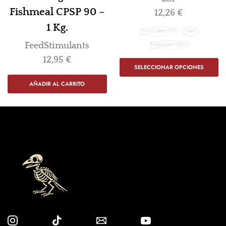
Fishmeal CPSP 90 –
12,26
€
1 Kg.
VERDE MALEZA
LIMO
FeedStimulants
MARRÓN CAMO
12,95
€
SELECCIONAR OPCIONES
AÑADIR AL CARRITO