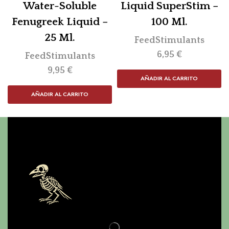
Water-Soluble
Liquid SuperStim –
Fenugreek Liquid –
100 Ml.
25 Ml.
FeedStimulants
6,95
€
FeedStimulants
9,95
€
AÑADIR AL CARRITO
AÑADIR AL CARRITO