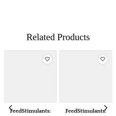
Related Products
FeedStimulants:
FeedStimulants: