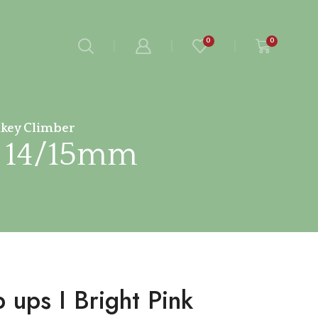
0
0
key Climber
nk 14/15mm
 ups I Bright Pink