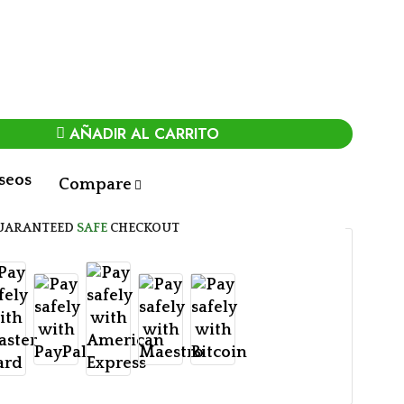
AÑADIR AL CARRITO
eseos
Compare
UARANTEED
SAFE
CHECKOUT