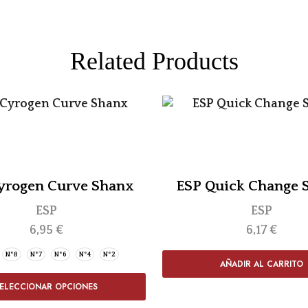
Related Products
yrogen Curve Shanx
ESP Quick Change 
ESP
ESP
6,95
€
6,17
€
Nº8
Nº7
Nº6
Nº4
Nº2
AÑADIR AL CARRITO
ELECCIONAR OPCIONES