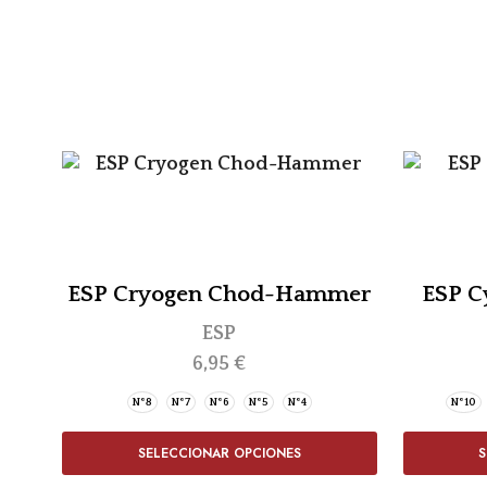
ESP Cryogen Chod-Hammer
ESP C
ESP
6,95
€
Nº8
Nº7
Nº6
Nº5
Nº4
Nº10
SELECCIONAR OPCIONES
S