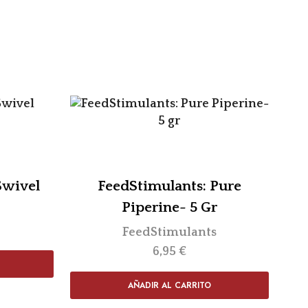
Swivel
FeedStimulants: Pure
Piperine- 5 Gr
FeedStimulants
6,95
€
AÑADIR AL CARRITO