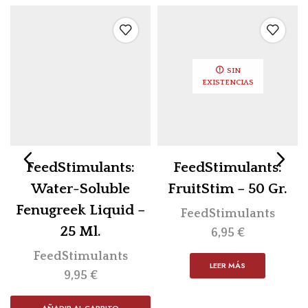
SIN
EXISTENCIAS
FeedStimulants:
FeedStimulants:
Water-Soluble
FruitStim – 50 Gr.
Fenugreek Liquid –
FeedStimulants
25 Ml.
6,95
€
FeedStimulants
LEER MÁS
9,95
€
AÑADIR AL CARRITO