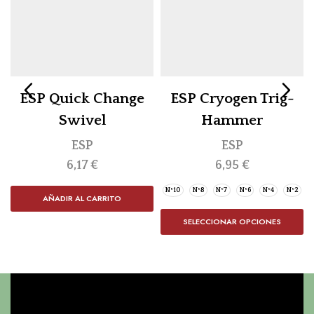
ESP Quick Change
ESP Cryogen Trig-
Swivel
Hammer
ESP
ESP
6,17
€
6,95
€
Nº10
Nº8
Nº7
Nº6
Nº4
Nº2
AÑADIR AL CARRITO
SELECCIONAR OPCIONES