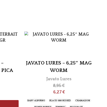
 –
JAVATO LURES – 6,25″ MAG
J
 PICA
WORM
Javato Lures
8,95
€
6,27
€
BABY ALBURNO
BLACK SMOKE RED
CHAMALEON