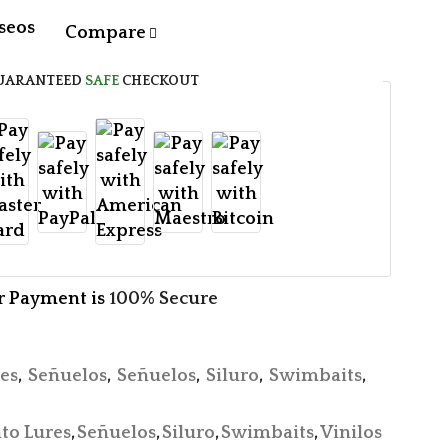
eseos
Compare
UARANTEED
SAFE
CHECKOUT
r Payment is
100% Secure
es
,
Señuelos
,
Señuelos
,
Siluro
,
Swimbaits
,
ato Lures
,
Señuelos
,
Siluro
,
Swimbaits
,
Vinilos