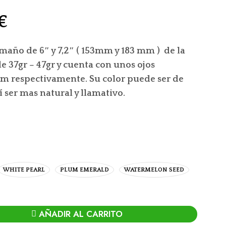
€
amaño de 6″ y 7,2″ ( 153mm y 183 mm ) de la
de 37gr – 47gr y cuenta con unos ojos
mm respectivamente. Su color puede ser de
í ser mas natural y llamativo.
WHITE PEARL
PLUM EMERALD
WATERMELON SEED
AÑADIR AL CARRITO