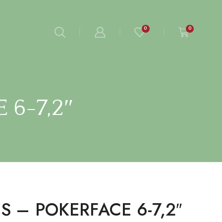
0
0
 6-7,2″
S – POKERFACE 6-7,2″