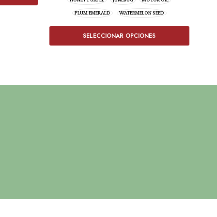
HONEY PURPLE
JUNEBUG
MOTOR OIL
PLUM EMERALD
WATERMELON SEED
SELECCIONAR OPCIONES