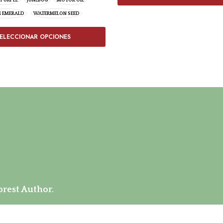
 PURPLE
JUNEBUG
MOTOR OIL
 EMERALD
WATERMELON SEED
ELECCIONAR OPCIONES
rest Author.