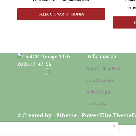
PLUM EMERALD
WATERMELON SEED
HONEY
PLUM
SELECCIONAR OPCIONES
S
Información
Sobre Pica Pica
Condiciones
Aviso Legal
Contacto
© Created by
8theme
- Power Elite ThemeFo