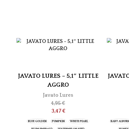
JAVATO LURES – 5,1″ LITTLE
JAVATO
AGGRO
Javato Lures
4,95
€
3,47
€
BLUE GOLDEN
PUMPKIN
WHITE PEARL
BABY ALBUR