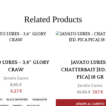
Related Products
 LURES – 3,4″ GLORY
JAVATO LURES
CRAW
CHATTERBAIT [ED.
PICA] 18 GR
Javato Lures
8,95
€
Javato Lures
6,27
€
10,95
€
7,67
€
NO
BLACK SMOKE RED
CHAMALEON
AÑADIR AL CARRITO