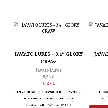
JAVATO LURES – 3,4″ GLORY
JAVAT
CRAW
Javato Lures
8,95
€
6,27
€
BABY ALBURNO
BLACK SMOKE RED
CHAMALEON
BLUE G
HONEY PURPLE
JUNEBUG
MOTOR OIL
PLUM
PLUM EMERALD
WATERMELON SEED