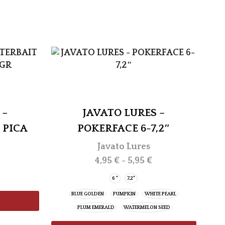
 –
JAVATO LURES –
JA
 PICA
POKERFACE 6-7,2″
Javato Lures
4,95
€
-
5,95
€
6 "
7,2"
BAB
BLUE GOLDEN
PUMPKIN
WHITE PEARL
PLUM EMERALD
WATERMELON SEED