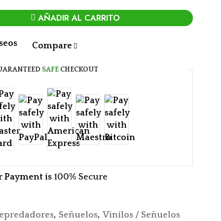
AÑADIR AL CARRITO
eseos
Compare
UARANTEED
SAFE
CHECKOUT
r Payment is
100% Secure
epredadores
,
Señuelos
,
Vinilos / Señuelos