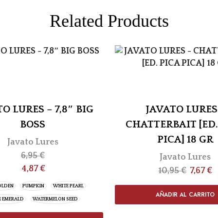
Related Products
O LURES – 7,8″ BIG
JAVATO LURES
BOSS
CHATTERBAIT [ED.
PICA] 18 GR
Javato Lures
6,95
€
Javato Lures
4,87
€
10,95
€
7,67
€
OLDEN
PUMPKIN
WHITE PEARL
AÑADIR AL CARRITO
 EMERALD
WATERMELON SEED