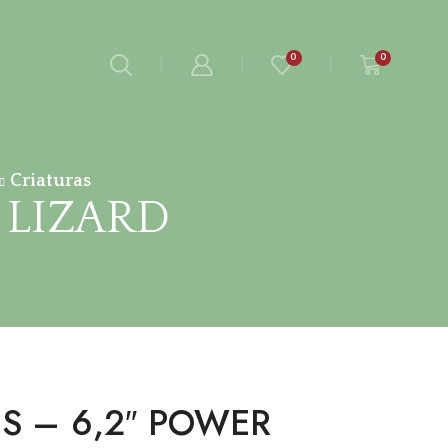
0
0
Criaturas
 LIZARD
ES – 6,2″ POWER