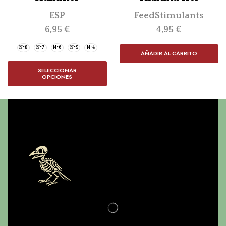
ESP
FeedStimulants
6,95
€
4,95
€
Nº8
Nº7
Nº6
Nº5
Nº4
AÑADIR AL CARRITO
SELECCIONAR
OPCIONES