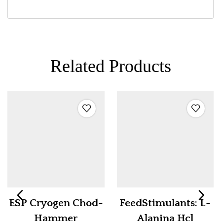
Related Products
ESP Cryogen Chod-
FeedStimulants: L-
Hammer
Alanina Hcl