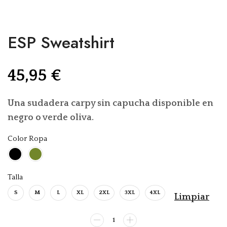
ESP Sweatshirt
45,95
€
Una sudadera carpy sin capucha disponible en
negro o verde oliva.
Color Ropa
Talla
S
M
L
XL
2XL
3XL
4XL
Limpiar