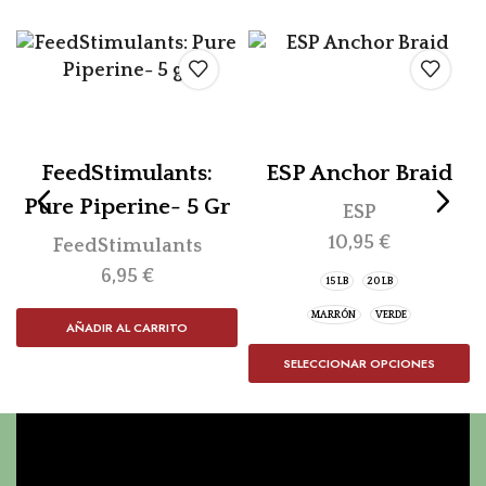
FeedStimulants:
ESP Anchor Braid
Pure Piperine- 5 Gr
ESP
10,95
€
FeedStimulants
6,95
€
15 LB
20 LB
MARRÓN
VERDE
AÑADIR AL CARRITO
SELECCIONAR OPCIONES