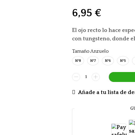
6,95
€
El ojo recto lo hace es
con tungsteno, donde el
Tamaño Anzuelo
Nº8
Nº7
Nº6
Nº5
Añade a tu lista de d
G