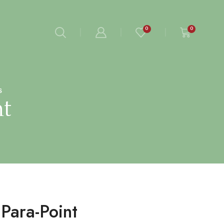
0
0
s
nt
Para-Point