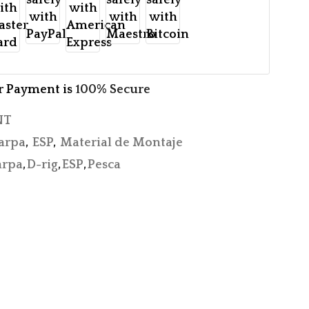
r Payment is
100% Secure
NT
arpa
,
ESP
,
Material de Montaje
arpa
,
D-rig
,
ESP
,
Pesca