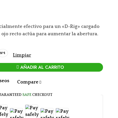
pecialmente efectivo para un «D-Rig» cargado
 ojo recto actúa para aumentar la abertura.
Nº4
Limpiar
AÑADIR AL CARRITO
eseos
Compare
UARANTEED
SAFE
CHECKOUT