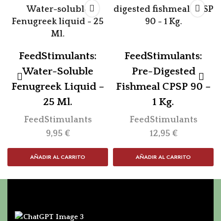
FeedStimulants:
FeedStimulants:
Water-Soluble
Pre-Digested
Fenugreek Liquid –
Fishmeal CPSP 90 –
25 Ml.
1 Kg.
FeedStimulants
FeedStimulants
9,95
€
12,95
€
AÑADIR AL CARRITO
AÑADIR AL CARRITO