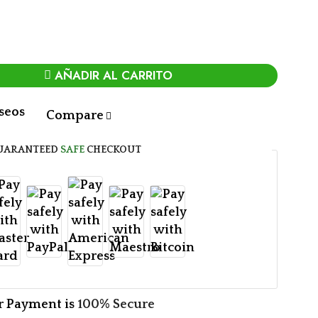
AÑADIR AL CARRITO
eseos
Compare
UARANTEED
SAFE
CHECKOUT
r Payment is
100% Secure