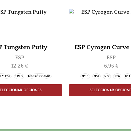
P Tungsten Putty
ESP Cyrogen Curve
ESP
ESP
12,26
€
6,95
€
MALEZA
LIMO
MARRÓN CAMO
Nº10
Nº8
Nº7
Nº6
Nº4
ELECCIONAR OPCIONES
SELECCIONAR OPCION