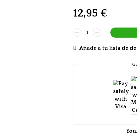
12,95
€
Añade a tu lista de d
G
You