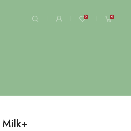
0
0
 Milk+