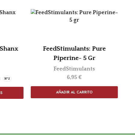
 Shanx
FeedStimulants: Pure
F
Piperine- 5 Gr
FeedStimulants
6,95
€
Nº2
AÑADIR AL CARRITO
ES